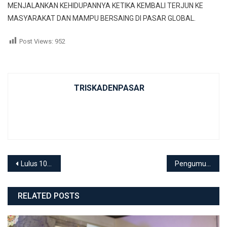
MENJALANKAN KEHIDUPANNYA KETIKA KEMBALI TERJUN KE
MASYARAKAT DAN MAMPU BERSAING DI PASAR GLOBAL.
Post Views:
952
TRISKADENPASAR
Post navigation
Lulus 100 Persen, Kepala Sekolah SMKN 3 Denpasar Melepas 542 Siswa
Pengumuman Kelulusan
RELATED POSTS