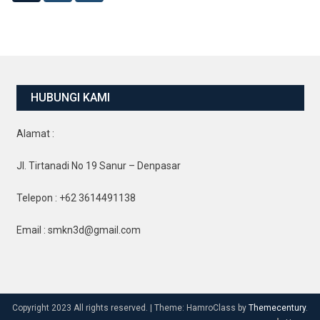
HUBUNGI KAMI
Alamat :
Jl. Tirtanadi No 19 Sanur – Denpasar
Telepon : +62 3614491138
Email : smkn3d@gmail.com
Copyright 2023 All rights reserved.
|
Theme: HamroClass by
Themecentury
.