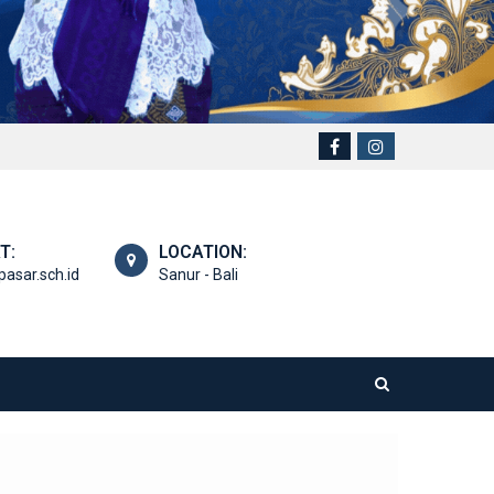
T:
LOCATION:
asar.sch.id
Sanur - Bali