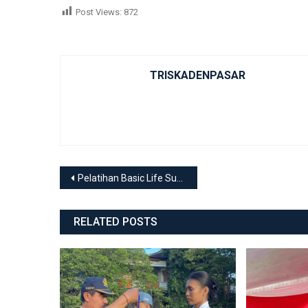
Post Views:
872
TRISKADENPASAR
Post navigation
Pelatihan Basic Life Support (BLS) dari ITEKES Bali
RELATED POSTS