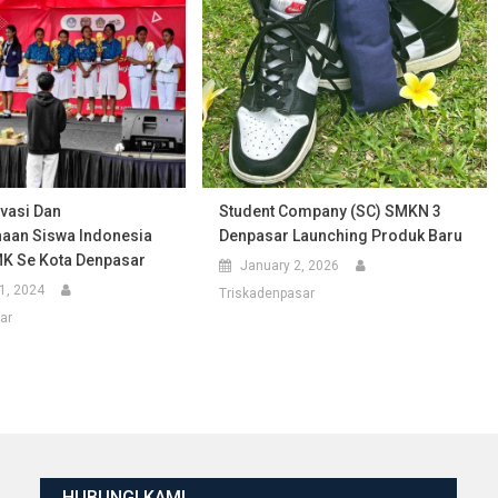
ovasi Dan
Student Company (SC) SMKN 3
aan Siswa Indonesia
Denpasar Launching Produk Baru
K Se Kota Denpasar
January 2, 2026
1, 2024
Triskadenpasar
ar
HUBUNGI KAMI