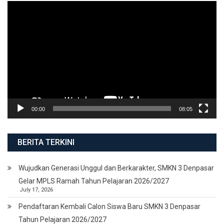
Video
Player
00:00
08:05
BERITA TERKINI
Wujudkan Generasi Unggul dan Berkarakter, SMKN 3 Denpasar
Gelar MPLS Ramah Tahun Pelajaran 2026/2027
July 17, 2026
Pendaftaran Kembali Calon Siswa Baru SMKN 3 Denpasar
Tahun Pelajaran 2026/2027