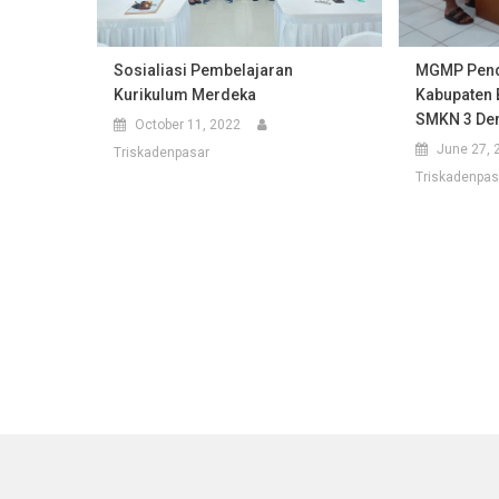
Sosialiasi Pembelajaran
MGMP Pend
Kurikulum Merdeka
Kabupaten 
SMKN 3 De
October 11, 2022
June 27, 
Triskadenpasar
Triskadenpas