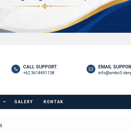
CALL SUPPORT:
EMAIL SUPPOR
+62 3614491138
info@smkn3-denp
I
GALERY
KONTAK
15