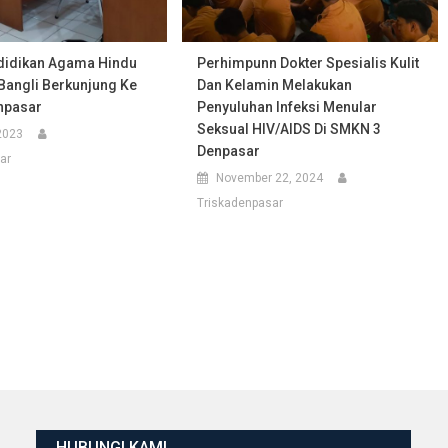
idikan Agama Hindu
Perhimpunn Dokter Spesialis Kulit
Bangli Berkunjung Ke
Dan Kelamin Melakukan
npasar
Penyuluhan Infeksi Menular
Seksual HIV/AIDS Di SMKN 3
2023
Denpasar
ar
November 22, 2024
Triskadenpasar
HUBUNGI KAMI