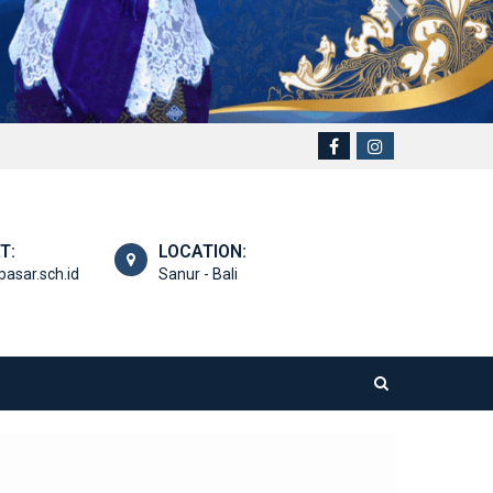
T:
LOCATION:
asar.sch.id
Sanur - Bali