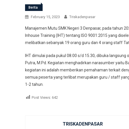
Berita
February 15, 2023
Triskadenpasar
Manajemen Mutu SMK Negeri 3 Denpasar, pada tahun 2023
Inhouse Training (IHT) tentang ISO 9001:2015 yang disel
melibatkan sebanyak 19 orang guru dan 4 orang staff Ta
IHT dimulai pada pukul 08.00 s/d 15.30, dibuka langsung
Putra, M.Pd. Kegiatan menghadirkan narasumber yaitu Bap
kegiatan ini adalah memberikan pemahaman terkait de
semua peserta yang terlibat merupakan guru / staff ya
1-2 tahun.
Post Views:
642
TRISKADENPASAR