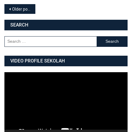
Posts navigation
Older posts
SEARCH
Search for:
VIDEO PROFILE SEKOLAH
Video
Player