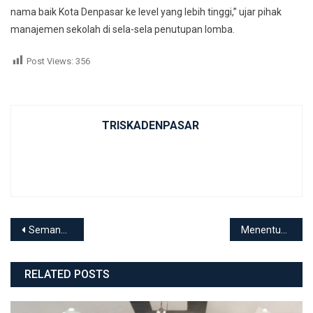
nama baik Kota Denpasar ke level yang lebih tinggi,” ujar pihak
manajemen sekolah di sela-sela penutupan lomba.
Post Views:
356
TRISKADENPASAR
Post navigation
Semangat Kartini Masa Kini: SMKN 3 Denpasar Meriahkan Peringatan dengan Ragam Lomba dan Upacara Khidmat
Menentukan Masa Depan Siswa, SMKN 3 Denpasar Gelar Rapat Pleno Kelulusan Kelas XII Tahun Pelajaran 2025/2026
RELATED POSTS