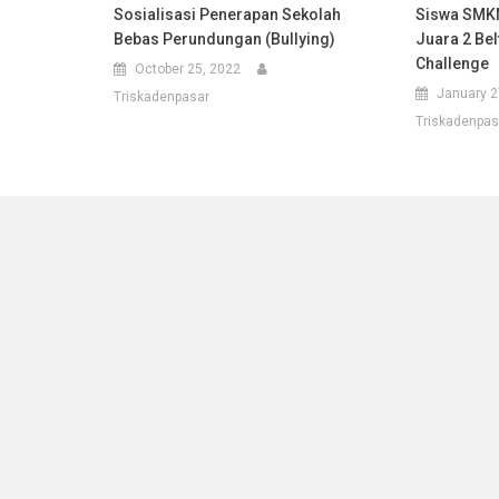
Sosialisasi Penerapan Sekolah
Siswa SMKN
Bebas Perundungan (Bullying)
Juara 2 Bel
Challenge
October 25, 2022
January 2
Triskadenpasar
Triskadenpas