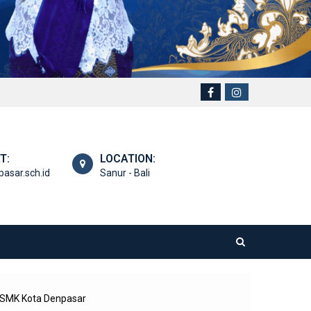
T:
LOCATION:
asar.sch.id
Sanur - Bali
/SMK Kota Denpasar