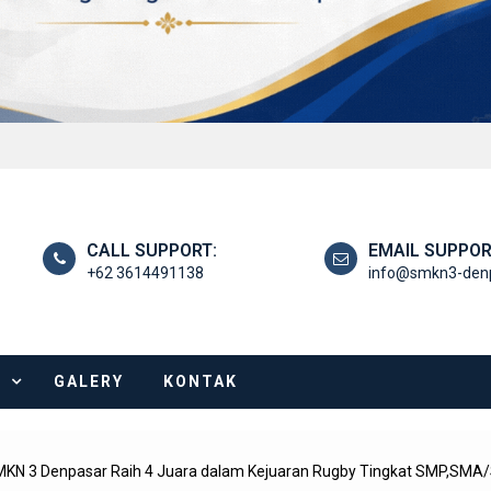
CALL SUPPORT:
EMAIL SUPPOR
+62 3614491138
info@smkn3-denp
I
GALERY
KONTAK
KN 3 Denpasar Raih 4 Juara dalam Kejuaran Rugby Tingkat SMP,SMA