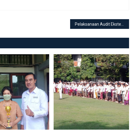
Pelaksanaan Audit Eksternal Sistem Manajemen Mutu (SMM) ISO 9001:2015 di SMKN 3 Denpasar Tahun 2024