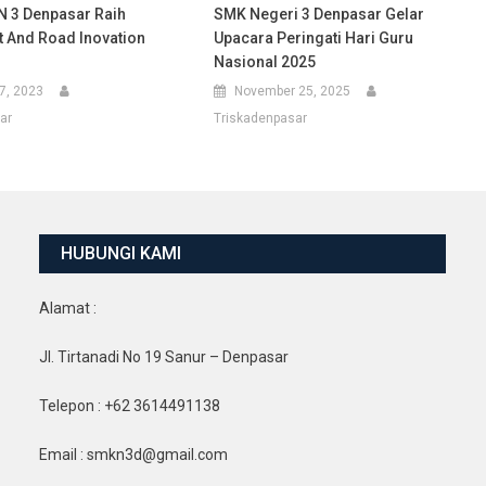
 3 Denpasar Raih
SMK Negeri 3 Denpasar Gelar
t And Road Inovation
Upacara Peringati Hari Guru
Nasional 2025
7, 2023
November 25, 2025
ar
Triskadenpasar
HUBUNGI KAMI
Alamat :
Jl. Tirtanadi No 19 Sanur – Denpasar
Telepon : +62 3614491138
Email : smkn3d@gmail.com