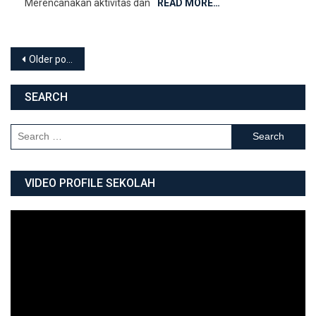
Merencanakan aktivitas dan
READ MORE…
Posts navigation
Older posts
SEARCH
Search for:
VIDEO PROFILE SEKOLAH
Video
Player