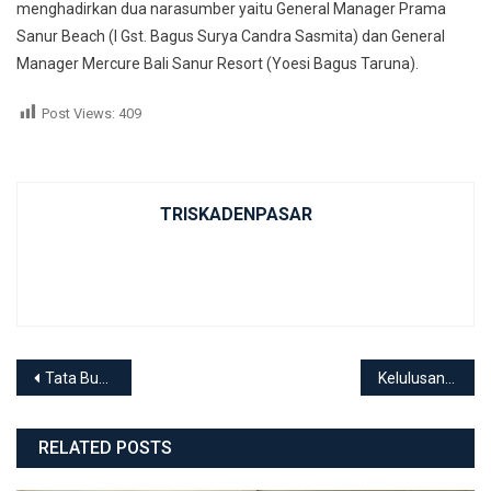
menghadirkan dua narasumber yaitu General Manager Prama
Sanur Beach (I Gst. Bagus Surya Candra Sasmita) dan General
Manager Mercure Bali Sanur Resort (Yoesi Bagus Taruna).
Post Views:
409
TRISKADENPASAR
Post navigation
Tata Busana, Susul Kecantikan Melaju ke Tingkat Nasional dalam LKS SMK Tahun 2024
Kelulusan Siswa Kelas XII SMKN 3 Denpasar
RELATED POSTS