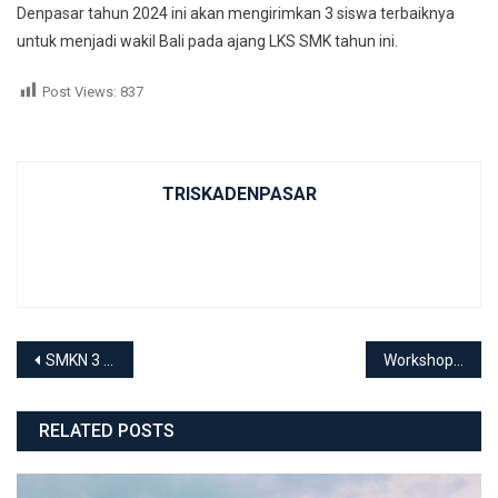
Denpasar tahun 2024 ini akan mengirimkan 3 siswa terbaiknya
untuk menjadi wakil Bali pada ajang LKS SMK tahun ini.
Post Views:
837
TRISKADENPASAR
Post navigation
SMKN 3 Denpasar, Raih Juara 1 LKS Prov Bali pada bidang Hairdressing
Workshop Penyelarasan Pembelajaran Berbasis Dunia Kerja
RELATED POSTS