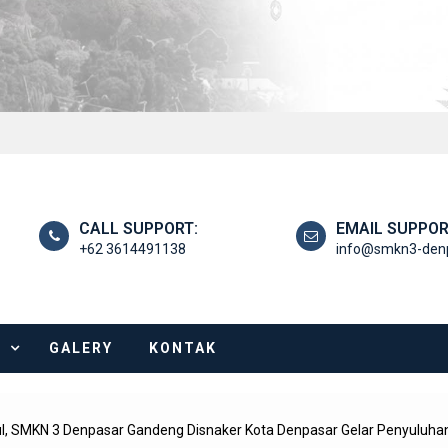
CALL SUPPORT:
EMAIL SUPPOR
+62 3614491138
info@smkn3-denp
I
GALERY
KONTAK
l, SMKN 3 Denpasar Gandeng Disnaker Kota Denpasar Gelar Penyuluha