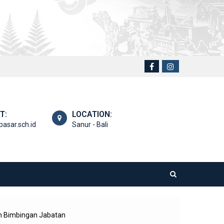
T:
LOCATION:
asar.sch.id
Sanur - Bali
n Bimbingan Jabatan