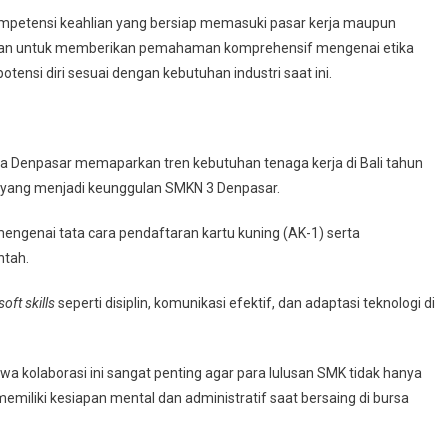
i kompetensi keahlian yang bersiap memasuki pasar kerja maupun
rtujuan untuk memberikan pemahaman komprehensif mengenai etika
ensi diri sesuai dengan kebutuhan industri saat ini.
a Denpasar memaparkan tren kebutuhan tenaga kerja di Bali tahun
asa yang menjadi keunggulan SMKN 3 Denpasar.
engenai tata cara pendaftaran kartu kuning (AK-1) serta
ntah.
soft skills
seperti disiplin, komunikasi efektif, dan adaptasi teknologi di
a kolaborasi ini sangat penting agar para lulusan SMK tidak hanya
emiliki kesiapan mental dan administratif saat bersaing di bursa