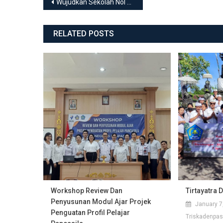
Post navigation
Wujudkan Sekolah Nol Plastik, SMKN 3 Denpasar Deklarasikan Komitmen Bawa Tumbler dan Tempat Makan Mandiri
RELATED POSTS
Workshop Review Dan
Tirtayatra 
Penyusunan Modul Ajar Projek
January 7
Penguatan Profil Pelajar
Triskadenpas