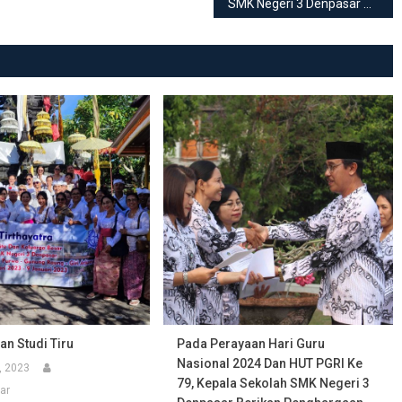
SMK Negeri 3 Denpasar Perkuat Sinergi Industri Melalui Penandatanganan MoU dengan The Meru Sanur
Dan Studi Tiru
Pada Perayaan Hari Guru
Nasional 2024 Dan HUT PGRI Ke
, 2023
79, Kepala Sekolah SMK Negeri 3
ar