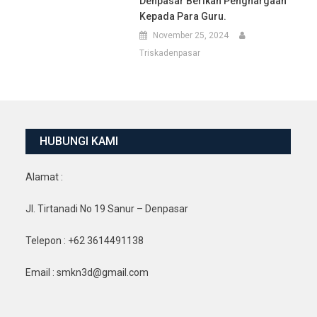
Denpasar Berikan Penghargaan
Kepada Para Guru.
November 25, 2024
Triskadenpasar
HUBUNGI KAMI
Alamat :
Jl. Tirtanadi No 19 Sanur – Denpasar
Telepon : +62 3614491138
Email : smkn3d@gmail.com