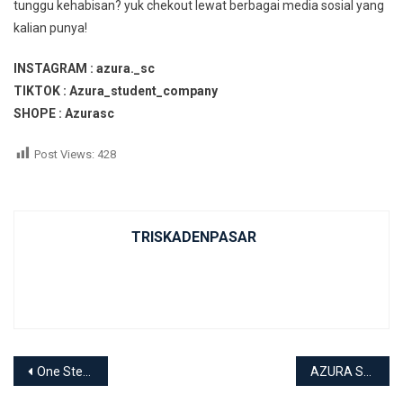
tunggu kehabisan? yuk chekout lewat berbagai media sosial yang
kalian punya!
INSTAGRAM : azura._sc
TIKTOK : Azura_student_company
SHOPE : Azurasc
Post Views:
428
TRISKADENPASAR
Post navigation
One Step Solution (OSS) Bali Melaksanakan Sosialisasi Program Pengembangan Kompetensi Bahasa Inggris Praktis di SMKN 3 Denpasar
AZURA STUDENT COMPANY LAKUKAN AKSI NYATA MELALUI PROGRAM BEACH CLEAN UP