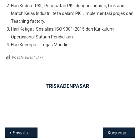
Hari Kedua : PKL, Penguatan PKL dengan Industri, Link and
Match Kelas Industri, tefa dalam PKL, Implementasi projek dan
Teaching factory.
Hari Ketiga : Sosialiasi ISO 9001-2015 dan Kurikulum
Operasional Satuan Pendidikan.
Hari Keempat : Tugas Mandiri
Post Views:
1,777
TRISKADENPASAR
Post navigation
Sosialisasi Kompetensi Keahlian Tata Busana di Beberapa SMP
Kunjungan dari Deputi II Kantor Staf Presiden Bidang Pembangunan Manusia