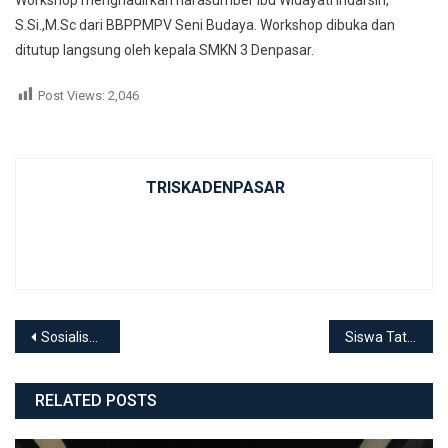
Workshop menghadirkan narasumber Ibu Widayati Indarsih,
S.Si.,M.Sc dari BBPPMPV Seni Budaya. Workshop dibuka dan
ditutup langsung oleh kepala SMKN 3 Denpasar.
Post Views:
2,046
TRISKADENPASAR
Post navigation
Sosialisasi Penggunaan Aplikasi Toploker
Siswa Tata Busana Berkunjung ke Garment Sea Gods Denpasar
RELATED POSTS