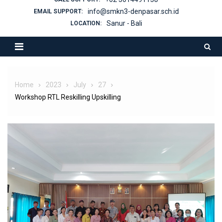
info@smkn3-denpasar.sch.id
EMAIL SUPPORT:
Sanur - Bali
LOCATION:
Home
2023
July
27
Workshop RTL Reskilling Upskilling