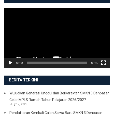
Video
Player
00:00
08:05
BERITA TERKINI
Wujudkan Generasi Unggul dan Berkarakter, SMKN 3 Denpasar
Gelar MPLS Ramah Tahun Pelajaran 2026/2027
July 17, 2026
Pendaftaran Kembali Calon Siswa Baru SMKN 3 Denpasar