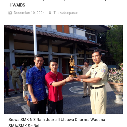
HIV/AIDS
December 10, 2024
Triskadenpasar
Siswa SMK N 3 Raih Juara II Utsawa Dharma Wacana
SMA/SMK Se Bali