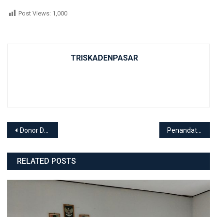
Post Views:
1,000
TRISKADENPASAR
Post navigation
Donor Darah
Penandatanganan Mou Swisscontact dengan SMK Negeri 3 Denpasar
RELATED POSTS