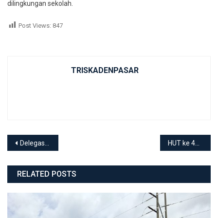
dilingkungan sekolah.
Post Views:
847
TRISKADENPASAR
Post navigation
Delegasi UNESCO Puji Pembelajaran Kejuruan Pariwisata di SMKN 3 Denpasar
HUT ke 43 SMKN 3 Denpasar
RELATED POSTS