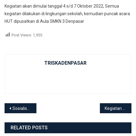
Kegiatan akan dimulai tanggal 4 s/d 7 Oktober 2022, Semua
kegiatan dilakukan di lingkungan sekolah, kemudian puncak acara
HUT dipusatkan di Aula SMKN 3 Denpasar
Post Views:
1,955
TRISKADENPASAR
Post navigation
Sosialisasi Kanker dan Tumor
Kegiatan HUT Sekolah Hari Pertama
RELATED POSTS