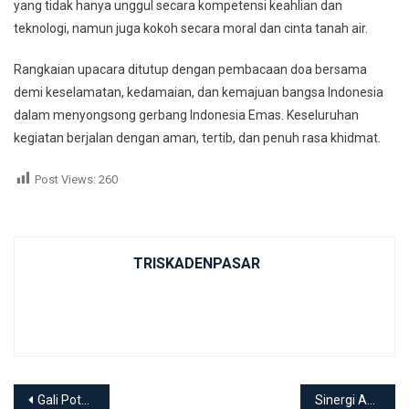
yang tidak hanya unggul secara kompetensi keahlian dan
teknologi, namun juga kokoh secara moral dan cinta tanah air.
Rangkaian upacara ditutup dengan pembacaan doa bersama
demi keselamatan, kedamaian, dan kemajuan bangsa Indonesia
dalam menyongsong gerbang Indonesia Emas. Keseluruhan
kegiatan berjalan dengan aman, tertib, dan penuh rasa khidmat.
Post Views:
260
TRISKADENPASAR
Post navigation
Gali Potensi Industri Fashion, Tim SPMB Tata Busana SMKN 3 Denpasar Gelar Sosialisasi di SMP Wisata Sanur
Sinergi Antar-Vokasi: SMKN 3 Denpasar Sambut Roadshow Berbagi Praktik Baik dari TIM SMKN 1 Sawan