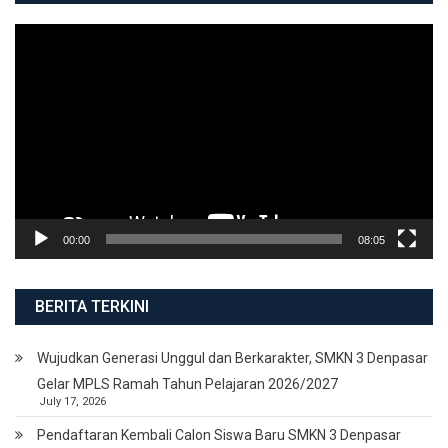
Video
Player
00:00
08:05
BERITA TERKINI
Wujudkan Generasi Unggul dan Berkarakter, SMKN 3 Denpasar
Gelar MPLS Ramah Tahun Pelajaran 2026/2027
July 17, 2026
Pendaftaran Kembali Calon Siswa Baru SMKN 3 Denpasar