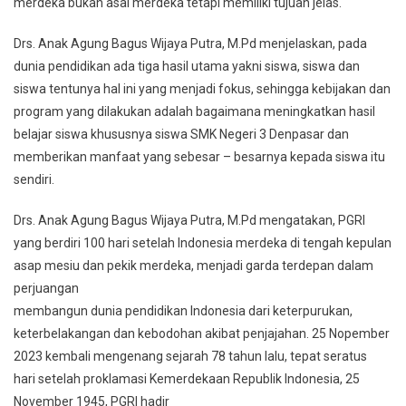
merdeka bukan asal merdeka tetapi memiliki tujuan jelas.
Drs. Anak Agung Bagus Wijaya Putra, M.Pd menjelaskan, pada
dunia pendidikan ada tiga hasil utama yakni siswa, siswa dan
siswa tentunya hal ini yang menjadi fokus, sehingga kebijakan dan
program yang dilakukan adalah bagaimana meningkatkan hasil
belajar siswa khususnya siswa SMK Negeri 3 Denpasar dan
memberikan manfaat yang sebesar – besarnya kepada siswa itu
sendiri.
Drs. Anak Agung Bagus Wijaya Putra, M.Pd mengatakan, PGRI
yang berdiri 100 hari setelah Indonesia merdeka di tengah kepulan
asap mesiu dan pekik merdeka, menjadi garda terdepan dalam
perjuangan
membangun dunia pendidikan Indonesia dari keterpurukan,
keterbelakangan dan kebodohan akibat penjajahan. 25 Nopember
2023 kembali mengenang sejarah 78 tahun lalu, tepat seratus
hari setelah proklamasi Kemerdekaan Republik Indonesia, 25
November 1945, PGRI hadir