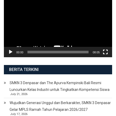
Player
00:00
08:05
BERITA TERKINI
SMKN 3 Denpasar dan The Apurva Kempinski Bali Resmi
Luncurkan Kelas Industri untuk Tingkatkan Kompetensi Siswa
July 21, 2026
Wujudkan Generasi Unggul dan Berkarakter, SMKN 3 Denpasar
Gelar MPLS Ramah Tahun Pelajaran 2026/2027
July 17, 2026