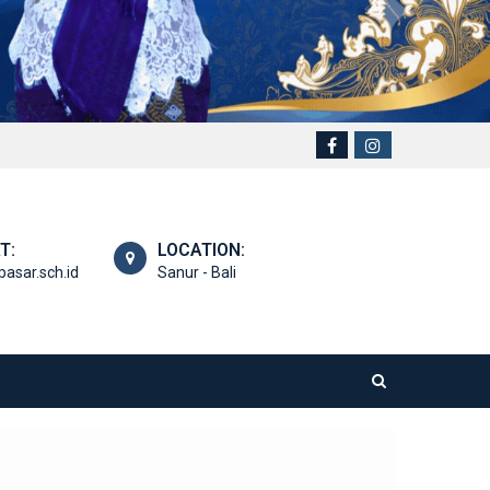
T:
LOCATION:
asar.sch.id
Sanur - Bali