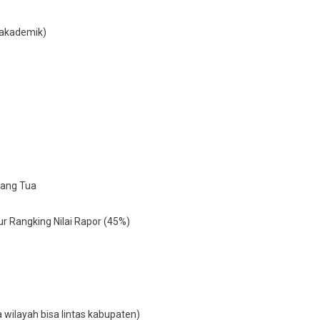
 akademik)
rang Tua
lur Rangking Nilai Rapor (45%)
wilayah bisa lintas kabupaten)