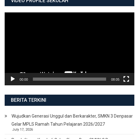
VIDEO PROFILE SEKOLAH
Video
Player
00:00
08:05
BERITA TERKINI
Wujudkan Generasi Unggul dan Berkarakter, SMKN 3 Denpasar
Gelar MPLS Ramah Tahun Pelajaran 2026/2027
July 17, 2026