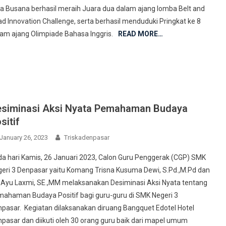
a Busana berhasil meraih Juara dua dalam ajang lomba Belt and
d Innovation Challenge, serta berhasil menduduki Pringkat ke 8
am ajang Olimpiade Bahasa Inggris.
READ MORE…
siminasi Aksi Nyata Pemahaman Budaya
sitif
January 26, 2023
Triskadenpasar
a hari Kamis, 26 Januari 2023, Calon Guru Penggerak (CGP) SMK
eri 3 Denpasar yaitu Komang Trisna Kusuma Dewi, S.Pd.,M.Pd dan
 Ayu Laxmi, SE.,MM melaksanakan Desiminasi Aksi Nyata tentang
ahaman Budaya Positif bagi guru-guru di SMK Negeri 3
pasar. Kegiatan dilaksanakan diruang Bangquet Edotel Hotel
pasar dan diikuti oleh 30 orang guru baik dari mapel umum