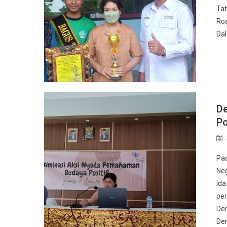
Tat
Roa
Dal
De
Po
Pad
Neg
Ida
pem
Den
Den