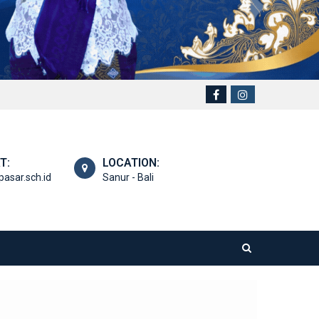
T:
LOCATION:
asar.sch.id
Sanur - Bali