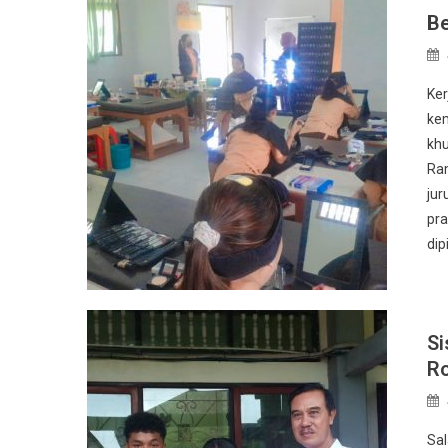
Be
Ker
kem
khu
Ram
jur
pra
dip
Si
Ro
Sal