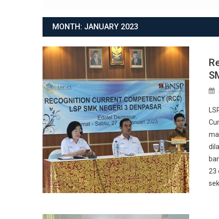
MONTH:
JANUARY 2023
Re
SM
LSP
Cur
mas
dil
ban
23 
sek