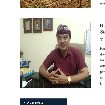
mau
Ha
Su
Har
dik
ter
ada
pem
seb
khu
Posts navigation
Older posts