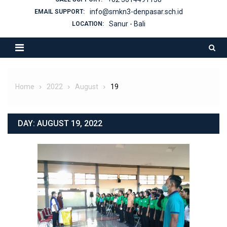
info@smkn3-denpasar.sch.id
EMAIL SUPPORT:
Sanur - Bali
LOCATION:
Home
2022
August
19
DAY:
AUGUST 19, 2022