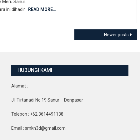
 Meru Sanur.
ra ini dihadir
READ MORE…
Newer posts
HUBUNGI KAMI
Alamat :
Jl. Tirtanadi No 19 Sanur – Denpasar
Telepon : +62 3614491138
Email : smkn3d@gmail.com