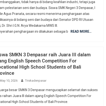
banggakan, tidak hanya di bidang keahlian industri, tetapi juga
am pelestarian seni dan budaya. Siswa SMK Negeri 3 Denpasar, I
e Agus Pranata, secara resmi menerima penghargaan atas
ikasinya di bidang seni dan budaya dari Senator DPD RI Utusan
i, Dr. Shri I.G.N. Arya Wedakarna MWS III.
yerahan penghargaan ini dilakukan sebagai b
READ MORE…
swa SMKN 3 Denpasar raih Juara III dalam
ang English Speech Competition For
cational High School Students of Bali
ovince
May 10, 2026
Triskadenpasar
luarga besar SMKN 3 Denpasar mengucapkan selamat dan sukses
s raihan Juara III dalam ajang English Speech Competition For
ational High School Students of Bali Province.