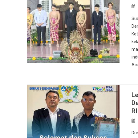
Sua
Den
Kot
kel
mas
ind
Aca
Le
De
RI
Dun