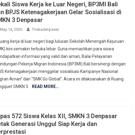
kali Siswa Kerja ke Luar Negeri, BP3MI Bali
n BPJS Ketenagakerjaan Gelar Sosialisasi di
MKN 3 Denpasar
May 14, 2026
Triskadenpasar
uang kerja di luar negeri bagi lulusan Sekolah Menengah Kejuruan
K) kini semakin terbuka lebar. Guna memastikan para siswa
dapatkan informasi yang valid dan aman, Balai Pelayanan
indungan Pekerja Migran Indonesia (BP3MI) Bali bersinergi dengan
S Ketenagakerjaan menggelar sosialisasi Kampanye Nasional
gran Aman” dan “SMK Go Global”. Acara ini dilaksanakan di Ruang
ngquet SMKN 3
READ MORE…
pas 572 Siswa Kelas XII, SMKN 3 Denpasar
tak Generasi Unggul Siap Kerja dan
rprestasi