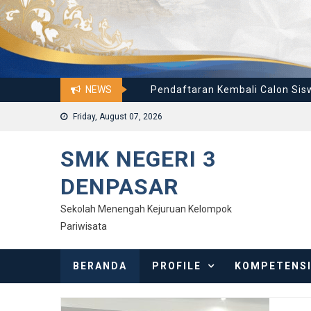
Wujudkan Generasi Unggul dan 
Pendaftaran Kembali Calon Sis
NEWS
SPMB Tahap 1 SMK Negeri se-Ba
Friday, August 07, 2026
Sinergi Antar-Vokasi: SMKN 3 
Kobarkan Semangat Jiwa Pancas
SMK NEGERI 3
DENPASAR
Wujudkan Generasi Unggul dan 
Sekolah Menengah Kejuruan Kelompok
Pariwisata
BERANDA
PROFILE
KOMPETENS