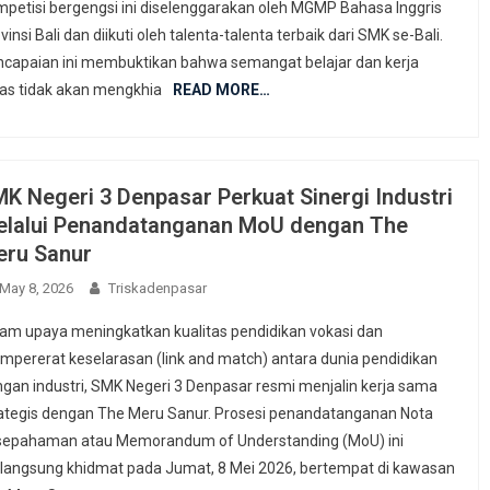
petisi bergengsi ini diselenggarakan oleh MGMP Bahasa Inggris
vinsi Bali dan diikuti oleh talenta-talenta terbaik dari SMK se-Bali.
capaian ini membuktikan bahwa semangat belajar dan kerja
as tidak akan mengkhia
READ MORE…
K Negeri 3 Denpasar Perkuat Sinergi Industri
lalui Penandatanganan MoU dengan The
ru Sanur
May 8, 2026
Triskadenpasar
am upaya meningkatkan kualitas pendidikan vokasi dan
pererat keselarasan (link and match) antara dunia pendidikan
gan industri, SMK Negeri 3 Denpasar resmi menjalin kerja sama
ategis dengan The Meru Sanur. Prosesi penandatanganan Nota
sepahaman atau Memorandum of Understanding (MoU) ini
langsung khidmat pada Jumat, 8 Mei 2026, bertempat di kawasan