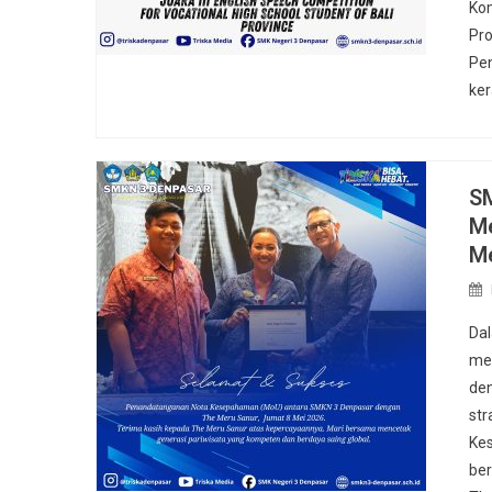
Kom
Pro
Pen
ker
SM
Me
Me
Dal
mem
den
str
Ke
ber