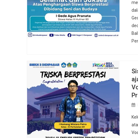
mem
dal
Ged
ded
Bal
Pen
Si
aj
Vo
Pr
Ke
ata
Voc