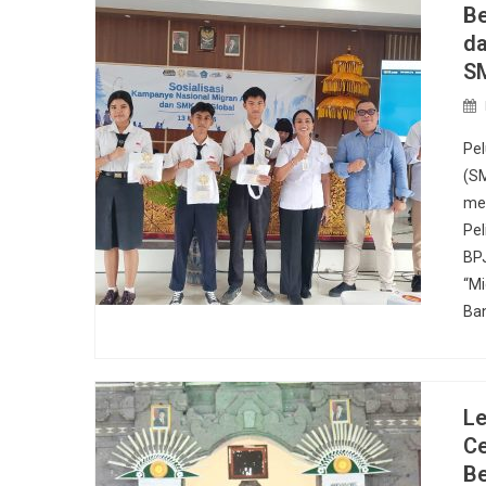
Be
da
S
Pel
(SM
men
Pel
BPJ
“Mi
Ba
Le
Ce
Be